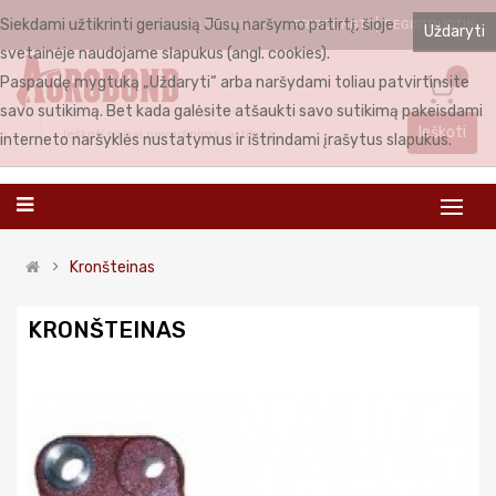
Siekdami užtikrinti geriausią Jūsų naršymo patirtį, šioje
PRISIJUNGTI
REGISTRUOTIS
LIETUVIŲ
Uždaryti
svetainėje naudojame slapukus (angl. cookies).
0
Paspaudę mygtuką „Uždaryti“ arba naršydami toliau patvirtinsite
savo sutikimą. Bet kada galėsite atšaukti savo sutikimą pakeisdami
Ieškoti
interneto naršyklės nustatymus ir ištrindami įrašytus slapukus.
Kronšteinas
KRONŠTEINAS