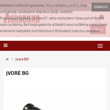
Siekdami užtikrinti geriausią Jūsų naršymo patirtį, šioje
PRISIJUNGTI
REGISTRUOTIS
LIETUVIŲ
Uždaryti
svetainėje naudojame slapukus (angl. cookies).
0
Paspaudę mygtuką „Uždaryti“ arba naršydami toliau patvirtinsite
savo sutikimą. Bet kada galėsite atšaukti savo sutikimą pakeisdami
Ieškoti
interneto naršyklės nustatymus ir ištrindami įrašytus slapukus.
Įvorė BG
ĮVORĖ BG