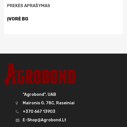
PREKĖS APRAŠYMAS
ĮVORĖ BG
"Agrobond", UAB
Maironio G. 78C, Raseiniai
+370 667 13903
E-Shop@agrobond.lt