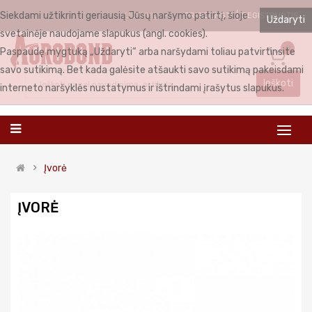
Siekdami užtikrinti geriausią Jūsų naršymo patirtį, šioje
PRISIJUNGTI
REGISTRUOTIS
LIETUVIŲ
Uždaryti
svetainėje naudojame slapukus (angl. cookies).
0
Paspaudę mygtuką „Uždaryti“ arba naršydami toliau patvirtinsite
savo sutikimą. Bet kada galėsite atšaukti savo sutikimą pakeisdami
Ieškoti
interneto naršyklės nustatymus ir ištrindami įrašytus slapukus.
Įvorė
ĮVORĖ