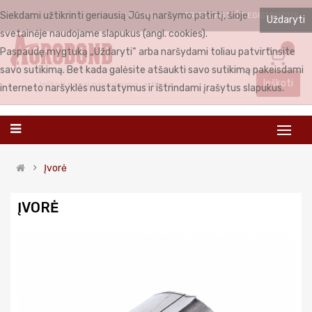
Siekdami užtikrinti geriausią Jūsų naršymo patirtį, šioje
PRISIJUNGTI
REGISTRUOTIS
LIETUVIŲ
Uždaryti
svetainėje naudojame slapukus (angl. cookies).
0
Paspaudę mygtuką „Uždaryti“ arba naršydami toliau patvirtinsite
savo sutikimą. Bet kada galėsite atšaukti savo sutikimą pakeisdami
Ieškoti
interneto naršyklės nustatymus ir ištrindami įrašytus slapukus.
Įvorė
ĮVORĖ