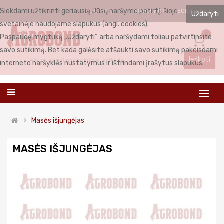
Siekdami užtikrinti geriausią Jūsų naršymo patirtį, šioje
PRISIJUNGTI
REGISTRUOTIS
LIETUVIŲ
Uždaryti
svetainėje naudojame slapukus (angl. cookies).
0
Paspaudę mygtuką „Uždaryti“ arba naršydami toliau patvirtinsite
savo sutikimą. Bet kada galėsite atšaukti savo sutikimą pakeisdami
Ieškoti
interneto naršyklės nustatymus ir ištrindami įrašytus slapukus.
Masės išjungėjas
MASĖS IŠJUNGĖJAS