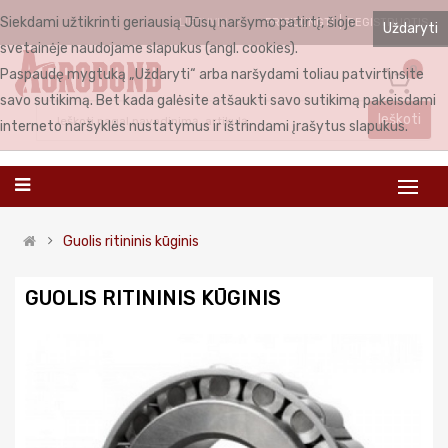
Siekdami užtikrinti geriausią Jūsų naršymo patirtį, šioje
PRISIJUNGTI
REGISTRUOTIS
LIETUVIŲ
Uždaryti
svetainėje naudojame slapukus (angl. cookies).
0
Paspaudę mygtuką „Uždaryti“ arba naršydami toliau patvirtinsite
savo sutikimą. Bet kada galėsite atšaukti savo sutikimą pakeisdami
Ieškoti
interneto naršyklės nustatymus ir ištrindami įrašytus slapukus.
Guolis ritininis kūginis
GUOLIS RITININIS KŪGINIS