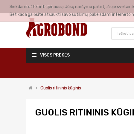
Siekdami užtikrinti geriausią Jūsų naršymo patirtį, šioje svetai
MANO PASKYRA
Bet kada galėsite atšaukti savo sutikimą pakeisdami interneto n
VISOS PREKĖS
Guolis ritininis kūginis
GUOLIS RITININIS KŪGI