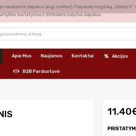
nėje naudojame slapukus (angl. cookies). Paspaudę mygtuką „Uždaryti“ 
K
aršyklės nustatymus ir ištrindami įrašytus slapukus.
Apie Mus
Naujienos
Kontaktai
Akcijos
B2B Parduotuvė
11.40
NIS
PRISTATYM