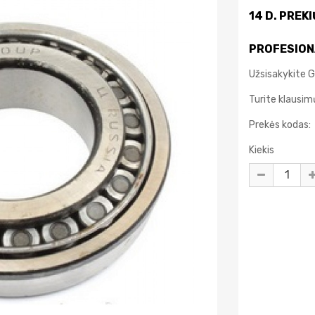
14 D. PREK
PROFESION
Užsisakykite Gu
Turite klausi
Prekės kodas:
Kiekis