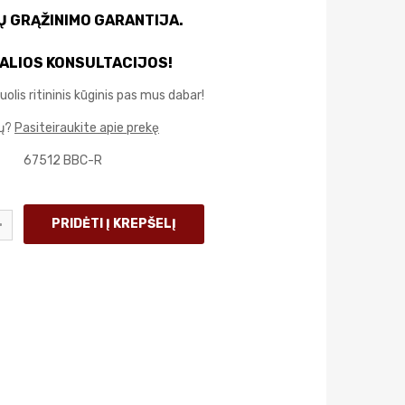
IŲ GRĄŽINIMO GARANTIJA.
ALIOS KONSULTACIJOS!
olis ritininis kūginis pas mus dabar!
mų?
Pasiteiraukite apie prekę
67512 BBC-R