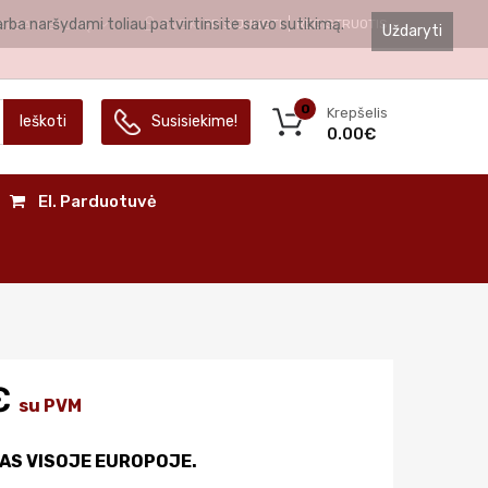
arba naršydami toliau patvirtinsite savo sutikimą.
SVEIKI
PRISIJUNGTI
REGISTRUOTIS
ALBA
LIETUVIŲ
Uždaryti
0
Krepšelis
Ieškoti
Susisiekime!
0.00€
El. Parduotuvė
€
su PVM
AS VISOJE EUROPOJE.