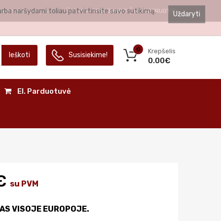
arba naršydami toliau patvirtinsite savo sutikimą.
SVEIKI
PRISIJUNGTI
REGISTRUOTIS
ALBA
LIETUVIŲ
Uždaryti
0
Krepšelis
Ieškoti
Susisiekime!
0.00€
El. Parduotuvė
€
su PVM
AS VISOJE EUROPOJE.