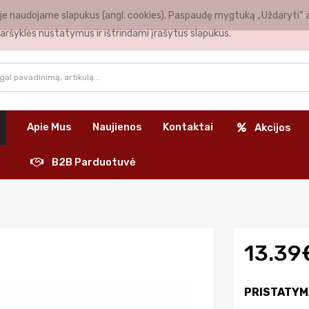
nėje naudojame slapukus (angl. cookies). Paspaudę mygtuką „Uždaryti“ 
K
aršyklės nustatymus ir ištrindami įrašytus slapukus.
Apie Mus
Naujienos
Kontaktai
Akcijos
B2B Parduotuvė
13.39
PRISTATYM