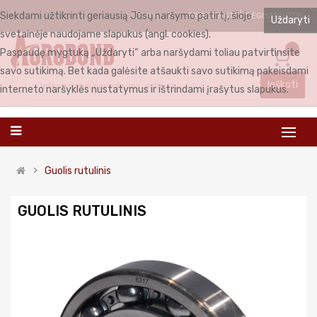
Siekdami užtikrinti geriausią Jūsų naršymo patirtį, šioje
PRISIJUNGTI
REGISTRUOTIS
LIETUVIŲ
Uždaryti
svetainėje naudojame slapukus (angl. cookies).
0
Paspaudę mygtuką „Uždaryti“ arba naršydami toliau patvirtinsite
savo sutikimą. Bet kada galėsite atšaukti savo sutikimą pakeisdami
Ieškoti
interneto naršyklės nustatymus ir ištrindami įrašytus slapukus.
Guolis rutulinis
GUOLIS RUTULINIS