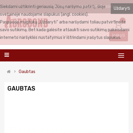
Siekdami užtikrinti geriausią Jūsų naršymo patirtį, šioje
PRISIJUNGTI
REGISTRUOTIS
LIETUVIŲ
Uždaryti
svetainėje naudojame slapukus (angl. cookies).
0
Paspaudę mygtuką „Uždaryti“ arba naršydami toliau patvirtinsite
savo sutikimą. Bet kada galėsite atšaukti savo sutikimą pakeisdami
Ieškoti
interneto naršyklės nustatymus ir ištrindami įrašytus slapukus.
Gaubtas
GAUBTAS