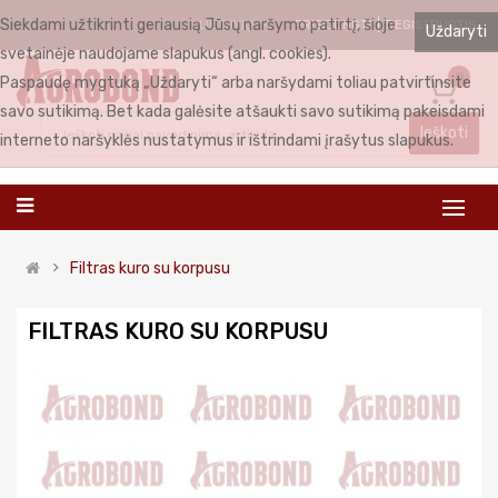
Siekdami užtikrinti geriausią Jūsų naršymo patirtį, šioje
PRISIJUNGTI
REGISTRUOTIS
LIETUVIŲ
Uždaryti
svetainėje naudojame slapukus (angl. cookies).
0
Paspaudę mygtuką „Uždaryti“ arba naršydami toliau patvirtinsite
savo sutikimą. Bet kada galėsite atšaukti savo sutikimą pakeisdami
Ieškoti
interneto naršyklės nustatymus ir ištrindami įrašytus slapukus.
Filtras kuro su korpusu
FILTRAS KURO SU KORPUSU