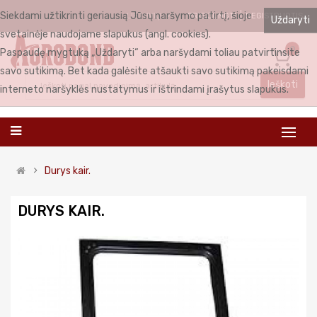
Siekdami užtikrinti geriausią Jūsų naršymo patirtį, šioje
PRISIJUNGTI
REGISTRUOTIS
LIETUVIŲ
Uždaryti
svetainėje naudojame slapukus (angl. cookies).
0
Paspaudę mygtuką „Uždaryti“ arba naršydami toliau patvirtinsite
savo sutikimą. Bet kada galėsite atšaukti savo sutikimą pakeisdami
Ieškoti
interneto naršyklės nustatymus ir ištrindami įrašytus slapukus.
Durys kair.
DURYS KAIR.