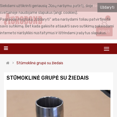
Siekdami užtikrinti geriausią Jūsų naršymo patirtį, šioje
PRISIJUNGTI
REGISTRUOTIS
LIETUVIŲ
Uždaryti
svetainėje naudojame slapukus (angl. cookies).
0
Paspaudę mygtuką „Uždaryti“ arba naršydami toliau patvirtinsite
savo sutikimą. Bet kada galėsite atšaukti savo sutikimą pakeisdami
Ieškoti
interneto naršyklės nustatymus ir ištrindami įrašytus slapukus.
Stūmoklinė grupė su žiedais
STŪMOKLINĖ GRUPĖ SU ŽIEDAIS