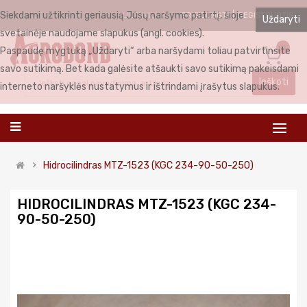
Siekdami užtikrinti geriausią Jūsų naršymo patirtį, šioje
PRISIJUNGTI
REGISTRUOTIS
LIETUVIŲ
Uždaryti
svetainėje naudojame slapukus (angl. cookies).
0
Paspaudę mygtuką „Uždaryti“ arba naršydami toliau patvirtinsite
savo sutikimą. Bet kada galėsite atšaukti savo sutikimą pakeisdami
Ieškoti
interneto naršyklės nustatymus ir ištrindami įrašytus slapukus.
Hidrocilindras MTZ-1523 (KGC 234-90-50-250)
HIDROCILINDRAS MTZ-1523 (KGC 234-
90-50-250)