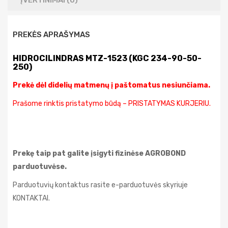
ĮVERTINIMAI (0)
PREKĖS APRAŠYMAS
HIDROCILINDRAS MTZ-1523 (KGC 234-90-50-
250)
Prekė dėl didelių matmenų į paštomatus nesiunčiama.
Prašome rinktis pristatymo būdą – PRISTATYMAS KURJERIU.
Prekę taip pat galite įsigyti fizinėse AGROBOND
parduotuvėse.
Parduotuvių kontaktus rasite e-parduotuvės skyriuje
KONTAKTAI.