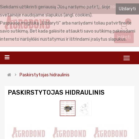
Siekdami užtikrinti geriausią Jūsų naršymo patirtį, šioje
PRISIJUNGTI
REGISTRUOTIS
LIETUVIŲ
Uždaryti
svetainėje naudojame slapukus (angl. cookies).
0
Paspaudę mygtuką „Uždaryti“ arba naršydami toliau patvirtinsite
savo sutikimą. Bet kada galėsite atšaukti savo sutikimą pakeisdami
Ieškoti
interneto naršyklės nustatymus ir ištrindami įrašytus slapukus.
Paskirstytojas hidraulinis
PASKIRSTYTOJAS HIDRAULINIS