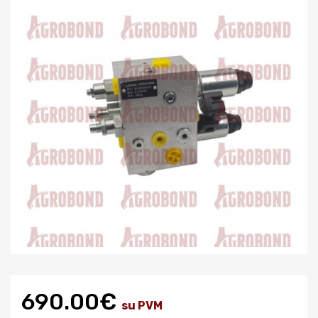
690.00€
su PVM