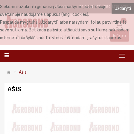
Siekdami užtikrinti geriausią Jūsų naršymo patirtį, šioje
PRISIJUNGTI
REGISTRUOTIS
LIETUVIŲ
Uždaryti
svetainėje naudojame slapukus (angl. cookies).
0
Paspaudę mygtuką „Uždaryti“ arba naršydami toliau patvirtinsite
savo sutikimą. Bet kada galėsite atšaukti savo sutikimą pakeisdami
Ieškoti
interneto naršyklės nustatymus ir ištrindami įrašytus slapukus.
Ašis
AŠIS