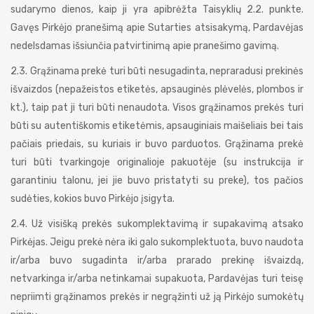
sudarymo dienos, kaip ji yra apibrėžta Taisyklių 2.2. punkte.
Gavęs Pirkėjo pranešimą apie Sutarties atsisakymą, Pardavėjas
nedelsdamas išsiunčia patvirtinimą apie pranešimo gavimą.
2.3. Grąžinama prekė turi būti nesugadinta, nepraradusi prekinės
išvaizdos (nepažeistos etiketės, apsauginės plėvelės, plombos ir
kt.), taip pat ji turi būti nenaudota. Visos grąžinamos prekės turi
būti su autentiškomis etiketėmis, apsauginiais maišeliais bei tais
pačiais priedais, su kuriais ir buvo parduotos. Grąžinama prekė
turi būti tvarkingoje originalioje pakuotėje (su instrukcija ir
garantiniu talonu, jei jie buvo pristatyti su preke), tos pačios
sudėties, kokios buvo Pirkėjo įsigyta.
2.4. Už visišką prekės sukomplektavimą ir supakavimą atsako
Pirkėjas. Jeigu prekė nėra iki galo sukomplektuota, buvo naudota
ir/arba buvo sugadinta ir/arba prarado prekinę išvaizdą,
netvarkinga ir/arba netinkamai supakuota, Pardavėjas turi teisę
nepriimti grąžinamos prekės ir negrąžinti už ją Pirkėjo sumokėtų