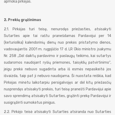
apmoka pirkėjas.
2. Prekių grąžinimas
2.1. Pirkėjas turi teisę, nenurodęs priežasties, atsisakyti
Sutarties apie tai raštu pranešdamas Pardavėjui per 14
(keturiolika) kalendorinių dienų nuo prekės pristatymo dienos,
vadovaujantis 2001 m. rugpjūčio 17 d. LR Ūkio ministro įsakymu
Nr. 258 „Dėl daiktų pardavimo ir paslaugų teikimo, kai sutartys
sudaromos naudojant ryšių priemones, taisyklių patvirtinimo“,
jeigu prekė nebuvo sugadinta arba iš esmės nepasikeitė jos
išvaizda, taip pat ji nebuvo naudojama. Ši nuostata reiškia, kad
Pirkėjas minėtu laikotarpiu persigalvojęs ar dėl kitų priežasčių
nusprendęs atsisakyti prekės, turi teisę pranešti Pardavėjui apie
savo sprendimą atsisakyti Sutarties, grąžinti prekę Pardavėjui ir
susigrąžinti sumokėtus pinigus.
2.2. Pirkėjo teisė atsisakyti Sutarties atsiranda nuo Sutarties