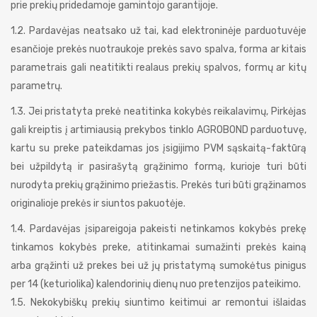
prie prekių pridedamoje gamintojo garantijoje.
1.2. Pardavėjas neatsako už tai, kad elektroninėje parduotuvėje
esančioje prekės nuotraukoje prekės savo spalva, forma ar kitais
parametrais gali neatitikti realaus prekių spalvos, formų ar kitų
parametrų.
1.3. Jei pristatyta prekė neatitinka kokybės reikalavimų, Pirkėjas
gali kreiptis į artimiausią prekybos tinklo AGROBOND parduotuvę,
kartu su preke pateikdamas jos įsigijimo PVM sąskaitą-faktūrą
bei užpildytą ir pasirašytą grąžinimo formą, kurioje turi būti
nurodyta prekių grąžinimo priežastis. Prekės turi būti grąžinamos
originalioje prekės ir siuntos pakuotėje.
1.4. Pardavėjas įsipareigoja pakeisti netinkamos kokybės prekę
tinkamos kokybės preke, atitinkamai sumažinti prekės kainą
arba grąžinti už prekes bei už jų pristatymą sumokėtus pinigus
per 14 (keturiolika) kalendorinių dienų nuo pretenzijos pateikimo.
1.5. Nekokybiškų prekių siuntimo keitimui ar remontui išlaidas