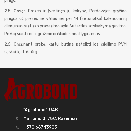
pinigų.
2.5. Gavęs Prekes ir įvertinęs jų kokybę, Pardavėjas grąžina
pinigus už prekes ne vėliau nei per 14 (keturiolika) kalendorinių
dienų nuo raštiško pranešimo apie Sutarties atsisakymą gavimo.
Prekių siuntimo ir grąžinimo išlaidos neatlyginamos.
2.6. Grąžinant prekę, kartu būtina pateikti jos įsigijimo PVM
sąskaitą-faktūrą.
"Agrobond", UAB
Maironio G. 78C, Raseiniai
+370 667 13903