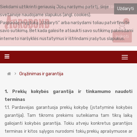
Siekdami užtikrinti geriausią Jūsų naršymo patirtį, šioje
PRISIJUNGTI
REGISTRUOTIS
LIETUVIŲ
Uždaryti
svetainėje naudojame slapukus (angl. cookies).
0
Paspaudę mygtuką „Uždaryti“ arba naršydami toliau patvirtinsite
savo sutikimą. Bet kada galėsite atšaukti savo sutikimą pakeisdami
Ieškoti
interneto naršyklės nustatymus ir ištrindami įrašytus slapukus.
Grąžinimas ir garantija
1. Prekių kokybės garantija ir tinkamumo naudoti
terminas
1.1. Pardavėjas garantuoja prekių kokybę (įstatyminė kokybės
garantija). Tam tikroms prekėms suteikiama tam tikrą laiką
galiojanti kokybės garantija. Tokiu atveju konkretus garantijos
terminas ir kitos sąlygos nurodomi tokių prekių aprašymuose ar