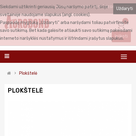
Siekdami užtikrinti geriausią Jūsų naršymo patirtį, šioje
PRISIJUNGTI
REGISTRUOTIS
LIETUVIŲ
Uždaryti
svetainėje naudojame slapukus (angl. cookies).
0
Paspaudę mygtuką „Uždaryti“ arba naršydami toliau patvirtinsite
savo sutikimą. Bet kada galėsite atšaukti savo sutikimą pakeisdami
Ieškoti
interneto naršyklės nustatymus ir ištrindami įrašytus slapukus.
Plokštelė
PLOKŠTELĖ