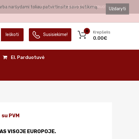
arba naršydami toliau patvirtinsite savo sutikimą.
SVEIKI
PRISIJUNGTI
REGISTRUOTIS
ALBA
LIETUVIŲ
Uždaryti
0
Krepšelis
Ieškoti
Susisiekime!
0.00€
El. Parduotuvė
su PVM
AS VISOJE EUROPOJE.