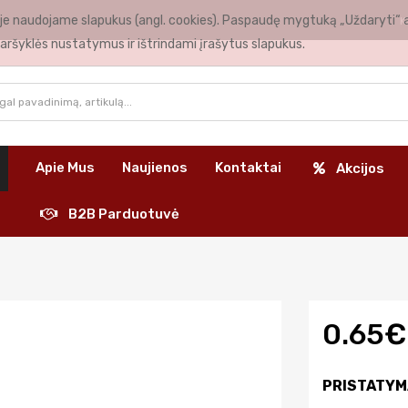
nėje naudojame slapukus (angl. cookies). Paspaudę mygtuką „Uždaryti“ 
K
aršyklės nustatymus ir ištrindami įrašytus slapukus.
Apie Mus
Naujienos
Kontaktai
Akcijos
B2B Parduotuvė
0.65€
PRISTATYM