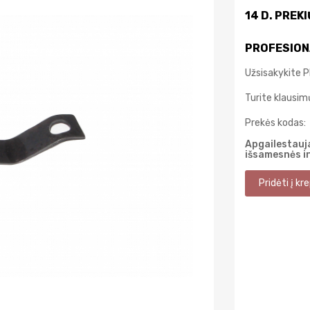
14 D. PREK
PROFESION
Užsisakykite P
Turite klausi
Prekės kodas:
Apgailestauja
išsamesnės i