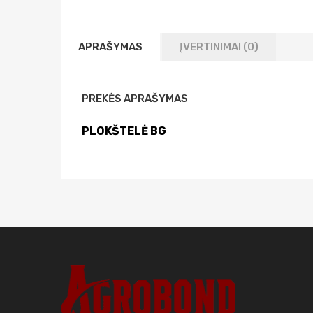
APRAŠYMAS
ĮVERTINIMAI (0)
PREKĖS APRAŠYMAS
PLOKŠTELĖ BG