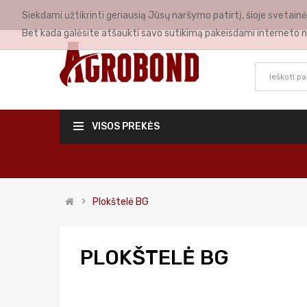
Siekdami užtikrinti geriausią Jūsų naršymo patirtį, šioje svetai
MANO PASKYRA
Bet kada galėsite atšaukti savo sutikimą pakeisdami interneto n
VISOS PREKĖS
Plokštelė BG
PLOKŠTELĖ BG