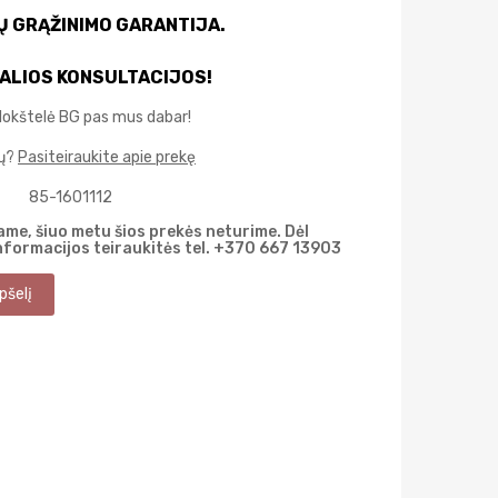
IŲ GRĄŽINIMO GARANTIJA.
ALIOS KONSULTACIJOS!
lokštelė BG pas mus dabar!
mų?
Pasiteiraukite apie prekę
85-1601112
me, šiuo metu šios prekės neturime. Dėl
nformacijos teiraukitės tel. +370 667 13903