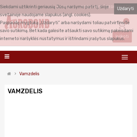
Siekdami užtikrinti geriausią Jūsų naršymo patirtį, šioje
PRISIJUNGTI
REGISTRUOTIS
LIETUVIŲ
Uždaryti
svetainėje naudojame slapukus (angl. cookies).
0
Paspaudę mygtuką „Uždaryti“ arba naršydami toliau patvirtinsite
savo sutikimą. Bet kada galėsite atšaukti savo sutikimą pakeisdami
Ieškoti
interneto naršyklės nustatymus ir ištrindami įrašytus slapukus.
Vamzdelis
VAMZDELIS