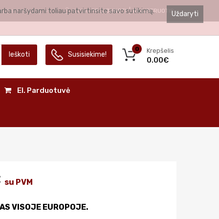
arba naršydami toliau patvirtinsite savo sutikimą.
SVEIKI
PRISIJUNGTI
REGISTRUOTIS
ALBA
LIETUVIŲ
Uždaryti
0
Krepšelis
Ieškoti
Susisiekime!
0.00€
El. Parduotuvė
€
su PVM
AS VISOJE EUROPOJE.