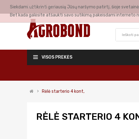
Siekdami užtikrinti geriausią Jūsų naršymo patirtį, šioje svetai
MANO PASKYRA
Bet kada galėsite atšaukti savo sutikimą pakeisdami interneto n
VISOS PREKĖS
Rėlė starterio 4 kont,
RĖLĖ STARTERIO 4 KON