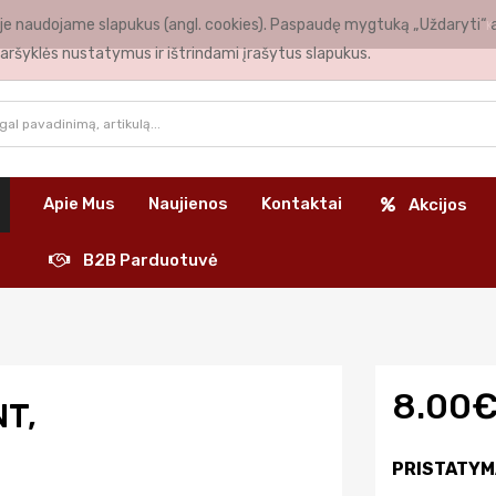
nėje naudojame slapukus (angl. cookies). Paspaudę mygtuką „Uždaryti“ 
K
aršyklės nustatymus ir ištrindami įrašytus slapukus.
Apie Mus
Naujienos
Kontaktai
Akcijos
B2B Parduotuvė
8.00
T,
PRISTATYM