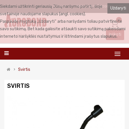
Siekdami užtikrinti geriausią Jūsų naršymo patirtį, šioje
PRISIJUNGTI
REGISTRUOTIS
LIETUVIŲ
Uždaryti
svetainėje naudojame slapukus (angl. cookies).
0
Paspaudę mygtuką „Uždaryti“ arba naršydami toliau patvirtinsite
savo sutikimą. Bet kada galėsite atšaukti savo sutikimą pakeisdami
Ieškoti
interneto naršyklės nustatymus ir ištrindami įrašytus slapukus.
Svirtis
SVIRTIS