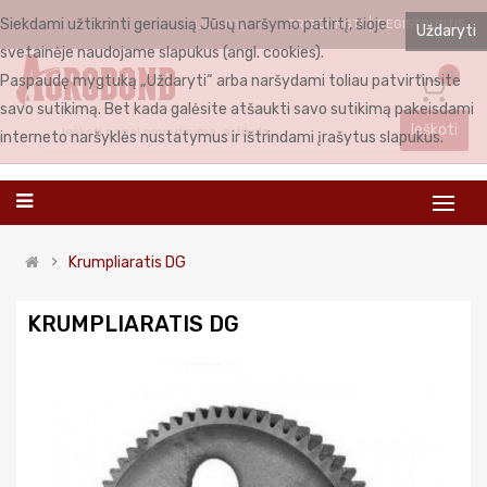
Siekdami užtikrinti geriausią Jūsų naršymo patirtį, šioje
PRISIJUNGTI
REGISTRUOTIS
LIETUVIŲ
Uždaryti
svetainėje naudojame slapukus (angl. cookies).
0
Paspaudę mygtuką „Uždaryti“ arba naršydami toliau patvirtinsite
savo sutikimą. Bet kada galėsite atšaukti savo sutikimą pakeisdami
Ieškoti
interneto naršyklės nustatymus ir ištrindami įrašytus slapukus.
Krumpliaratis DG
KRUMPLIARATIS DG