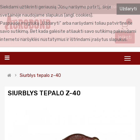
Siekdami užtikrinti geriausią Jūsų naršymo patirtį, šioje
PRISIJUNGTI
REGISTRUOTIS
LIETUVIŲ
Uždaryti
svetainėje naudojame slapukus (angl. cookies).
0
Paspaudę mygtuką „Uždaryti“ arba naršydami toliau patvirtinsite
savo sutikimą. Bet kada galėsite atšaukti savo sutikimą pakeisdami
Ieškoti
interneto naršyklės nustatymus ir ištrindami įrašytus slapukus.
Siurblys tepalo z-40
SIURBLYS TEPALO Z-40