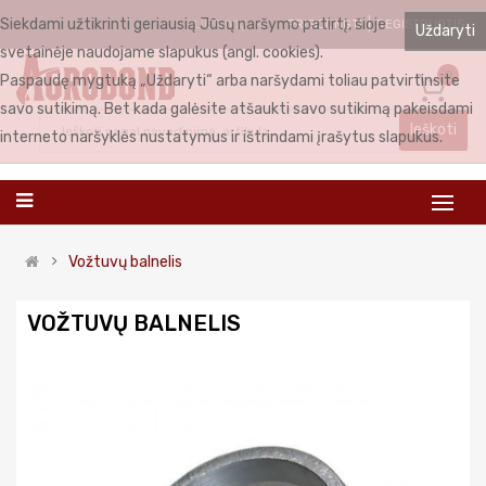
Siekdami užtikrinti geriausią Jūsų naršymo patirtį, šioje
PRISIJUNGTI
REGISTRUOTIS
LIETUVIŲ
Uždaryti
svetainėje naudojame slapukus (angl. cookies).
0
Paspaudę mygtuką „Uždaryti“ arba naršydami toliau patvirtinsite
savo sutikimą. Bet kada galėsite atšaukti savo sutikimą pakeisdami
Ieškoti
interneto naršyklės nustatymus ir ištrindami įrašytus slapukus.
Vožtuvų balnelis
VOŽTUVŲ BALNELIS