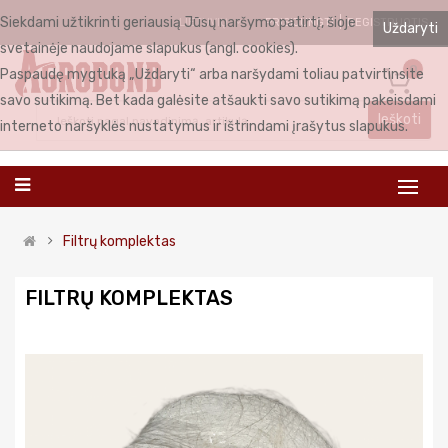
Siekdami užtikrinti geriausią Jūsų naršymo patirtį, šioje
PRISIJUNGTI
REGISTRUOTIS
LIETUVIŲ
Uždaryti
svetainėje naudojame slapukus (angl. cookies).
0
Paspaudę mygtuką „Uždaryti“ arba naršydami toliau patvirtinsite
savo sutikimą. Bet kada galėsite atšaukti savo sutikimą pakeisdami
Ieškoti
interneto naršyklės nustatymus ir ištrindami įrašytus slapukus.
Filtrų komplektas
FILTRŲ KOMPLEKTAS