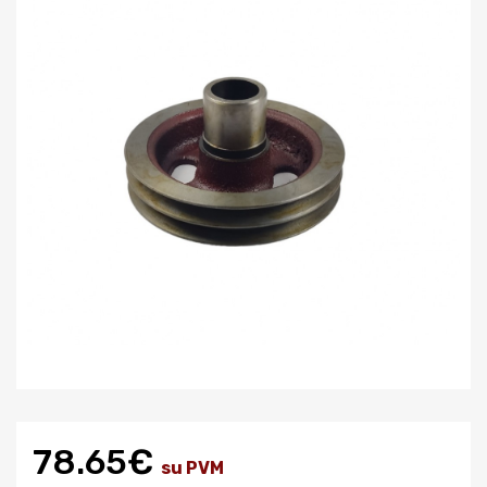
78.65€
su PVM