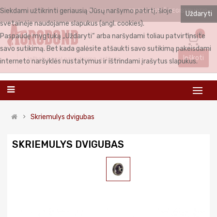
Siekdami užtikrinti geriausią Jūsų naršymo patirtį, šioje
PRISIJUNGTI
REGISTRUOTIS
LIETUVIŲ
Uždaryti
svetainėje naudojame slapukus (angl. cookies).
0
Paspaudę mygtuką „Uždaryti“ arba naršydami toliau patvirtinsite
savo sutikimą. Bet kada galėsite atšaukti savo sutikimą pakeisdami
Ieškoti
interneto naršyklės nustatymus ir ištrindami įrašytus slapukus.
Skriemulys dvigubas
SKRIEMULYS DVIGUBAS