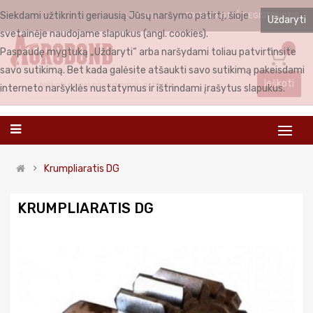
Siekdami užtikrinti geriausią Jūsų naršymo patirtį, šioje
PRISIJUNGTI
REGISTRUOTIS
LIETUVIŲ
Uždaryti
svetainėje naudojame slapukus (angl. cookies).
0
Paspaudę mygtuką „Uždaryti“ arba naršydami toliau patvirtinsite
savo sutikimą. Bet kada galėsite atšaukti savo sutikimą pakeisdami
Ieškoti
interneto naršyklės nustatymus ir ištrindami įrašytus slapukus.
Krumpliaratis DG
KRUMPLIARATIS DG